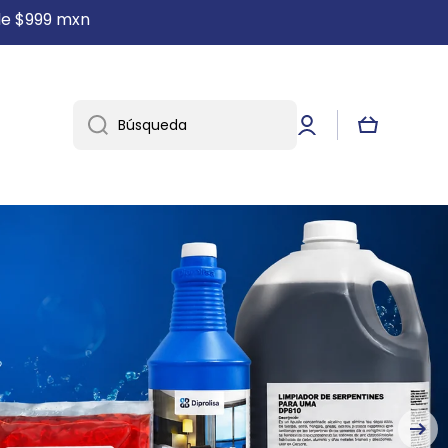
r de $999 mxn
Iniciar
Carrito
Búsqueda
sesión