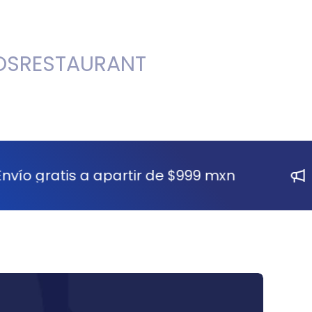
OS
RESTAURANT
tis a apartir de $999 mxn
En