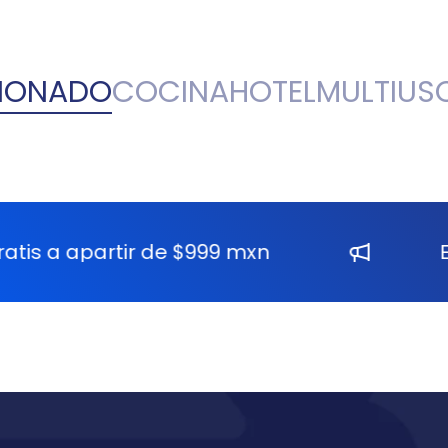
CIONADO
COCINA
HOTEL
MULTIUS
apartir de $999 mxn
Envío gra