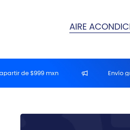
AIRE ACONDI
 de $999 mxn
Envío gratis a 