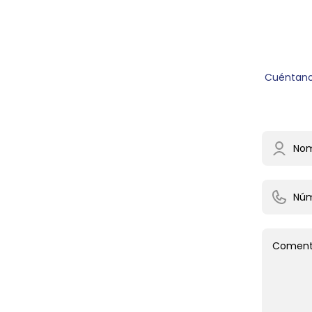
Cuéntano
No
Núm
Coment