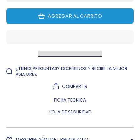
ELIMINADOR
ELIMIN
DE OLORES
DE OLO
LAVANDA 90
LAVANDA
AGREGAR AL CARRITO
ML
ML
¿TIENES PREGUNTAS? ESCRÍBENOS Y RECIBE LA MEJOR
ASESORÍA.
COMPARTIR
FICHA TÉCNICA
HOJA DE SEGURIDAD
DESCRIPCIÓN DEL PRODUCTO