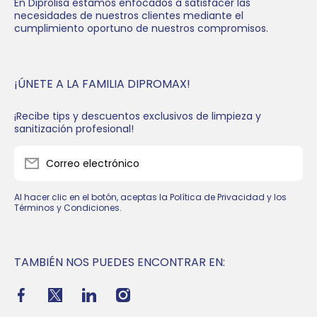
En Diprolisa estamos enfocados a satisfacer las
necesidades de nuestros clientes mediante el
cumplimiento oportuno de nuestros compromisos.
¡ÚNETE A LA FAMILIA DIPROMAX!
¡Recibe tips y descuentos exclusivos de limpieza y
sanitización profesional!
Correo electrónico
Al hacer clic en el botón, aceptas la Política de Privacidad y los
Términos y Condiciones.
TAMBIÉN NOS PUEDES ENCONTRAR EN:
facebookcom/people/Dipromax/61571642617900/
xcom/dipromax_mx
linkedincom/company/dipromax/
instagramcom/dipromax/